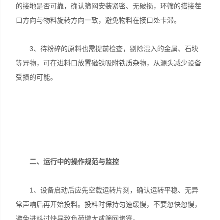
的接地是否可靠，确认筛网安装紧密、无破损，环筛的搭接茬
口方向与物料旋转方向一致，避免物料在接口处卡滞。
3、待粉碎的原料也需提前检查，剔除混入的金属、石块
等异物，可在进料口放置磁铁吸附铁质杂物，从源头减少设备
受损的可能。
二、运行中的操作规范与监控
1、设备启动后应先空载运转片刻，确认运转平稳、无异
常声响后再开始投料。投料时保持匀速缓慢，不要忽快忽慢，
避免进料过快导致负荷增大或筛网堵塞。