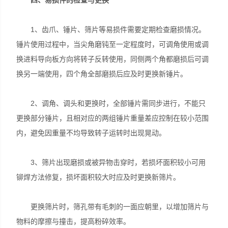
四、易损件的检查与更换
1、齿爪、锤片、筛片等易损件需要定期检查磨损情况。
锤片使用过程中，当尖角磨钝至一定程度时，可调角使用或调
换进料导向板方向将转子反转使用，同侧两个角都磨损后可调
换另一端使用，四个角全部磨损后应及时更换新锤片。
2、调角、调头和更换时，全部锤片需同步进行，不能只
更换部分锤片，且相对应的两组锤片重量差应控制在较小范围
内，避免因重量不均导致转子运转时出现晃动。
3、筛片出现磨损或被异物击穿时，若损坏面积较小可用
铆焊方法修复，损坏面积较大时应及时更换新筛片。
更换筛片时，筛孔带有毛刺的一面应朝里，以增加筛片与
物料的摩擦与撞击，提高粉碎效率。