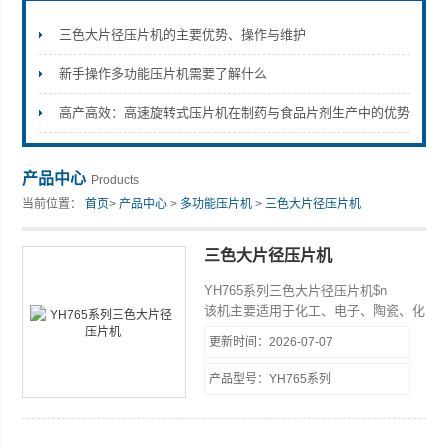
三色大片径压片机的主要优势、操作与维护
新手操作多功能压片机需要了解什么
上海天和制药机械有限公司
高产高效：高速旋转式压片机在制药与食品片剂生产中的优势
产品中心
Products
当前位置：
首页
>
产品中心
>
多功能压片机
>
三色大片径压片机
三色大片径压片机
YH765系列三色大片径压片机$n
该机主要适用于化工、电子、陶瓷、化
肥等工业部门。将颗粒状或粉末原料压
更新时间：2026-07-07
制成普通圆片、异型片、刻字片、环形
片。该机既能压制单层片、双层片和三
产品型号：YH765系列
层片，以满足不同用户的需要。