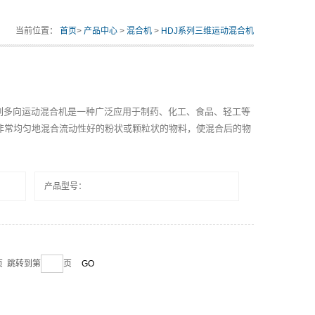
当前位置：
首页
>
产品中心
>
混合机
>
HDJ系列三维运动混合机
J系列多向运动混合机是一种广泛应用于制药、化工、食品、轻工等
非常均匀地混合流动性好的粉状或颗粒状的物料，使混合后的物
产品型号：
末页 跳转到第
页