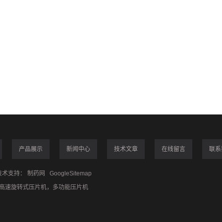
产品展示
新闻中心
技术文章
在线留言
联系
术支持：
制药网
GoogleSitemap
高速旋转式压片机
，
多功能压片机