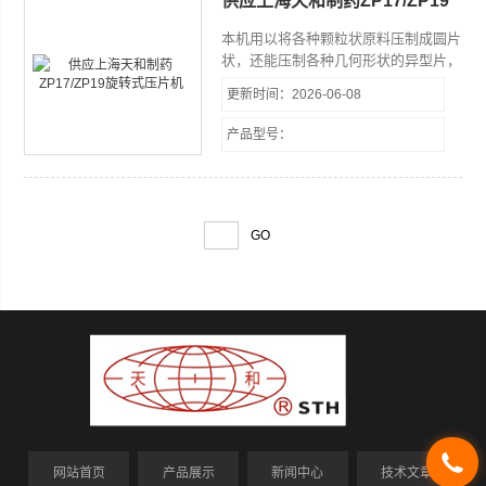
供应上海天和制药ZP17/ZP19
旋转式压片机
本机用以将各种颗粒状原料压制成圆片
状，还能压制各种几何形状的异型片，
Z适合于小批量生产。其特点是转盘上
更新时间：2026-06-08
可装19（17）付冲模，旋转一周即可
压制19（17）片。压片时转盘速度、
产品型号：
物料的充填深度均可调节。机上装有机
械缓冲装置可避免过载而引起的机件损
坏。$n 机体一侧配有吸粉箱，通
过吸嘴可吸取机器运转时产生的粉尘，
避免粘结堵塞，并可回收原料重新使
用。
网站首页
产品展示
新闻中心
技术文章