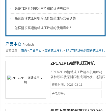
说说TDP系列单冲压片机的维护与保养
高速旋转式压片机的操作规范性与安装调整
上海天和制药机械有限公司
怎样延长高速旋转式压片机的使用寿命？
产品中心
Products
当前位置：
首页
>
产品中心
>
旋转式压片机
>
ZP17/ZP19系列旋转式压片机
ZP17/ZP19旋转式压片机
ZP17/ZP19旋转式压片机本机用以将
各种颗粒状原料压制成圆片状，还能压
制各种几何形状的异型片，Z适合于小
更新时间：2026-03-11
批量生产。其特点是转盘上可装
19（17）付冲模，旋转一周即可压制
产品型号：
19（17）片。压片时转盘速度、物料
的充填深度均可调节。机上装有机械缓
冲装置可避免过载而引起的机件损坏。