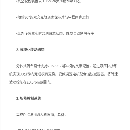
•真空吸粉装置以0.05MPa负压精准吸附芯片
•倾斜30°的双交点轨道确保芯片与中模同步运行
•红外传感器实时监测缺芯状态，触发自动剔除程序
2. 模块化传动结构
分体式转台设计支持20/26/32副冲模的灵活配置，通过液压快拆系
统实现30分钟内完成模具更换。变频调速电机配合谐波减速器，将转速
波动控制在±0.5rpm范围内。
3. 智能控制系统
集成PLC与HMI人机界面，具备：