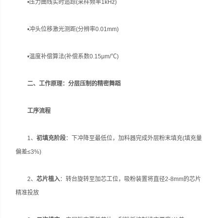
•压力曲线实时追踪(采样频率1kHz)
•冲头位移激光测距(分辨率0.01mm)
•温度补偿算法(补偿系数0.15μm/℃)
二、工作原理：分层压制的精密舞蹈
工序流程
1、
初填充阶段
：下冲降至最低位，加料器完成外层粉末填充(填充量
偏差≤3%)
2、
芯片植入
：转台旋转至加芯工位，吸粉装置将直径2-8mm的芯片
精准投放