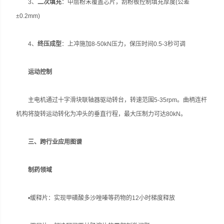
3、
二次填充
：中层粉末覆盖芯片，刮粉板控制填充厚度(公差
±0.2mm)
4、
终压成型
：上冲施加8-50kN压力，保压时间0.5-3秒可调
运动控制
主电机通过十字滑块联轴器驱动转台，转速范围5-35rpm。曲柄连杆
机构将旋转运动转化为冲头的垂直行程，最大压制力可达80kN。
三、跨行业应用图谱
制药领域
•缓释片：实现甲磺酸多沙唑嗪等药物的12小时梯度释放