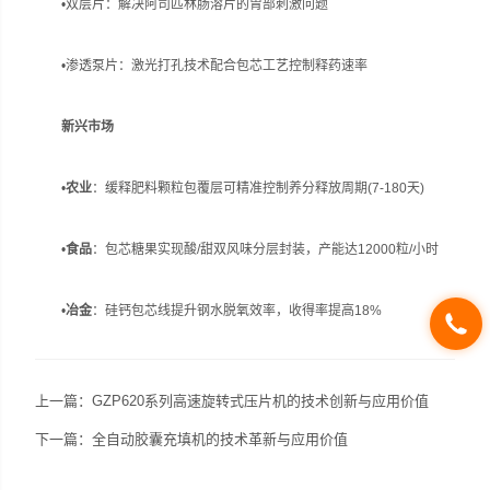
•双层片：解决阿司匹林肠溶片的胃部刺激问题
•渗透泵片：激光打孔技术配合包芯工艺控制释药速率
新兴市场
•
农业
：缓释肥料颗粒包覆层可精准控制养分释放周期(7-180天)
•
食品
：包芯糖果实现酸/甜双风味分层封装，产能达12000粒/小时
•
冶金
：硅钙包芯线提升钢水脱氧效率，收得率提高18%
上一篇：
GZP620系列高速旋转式压片机的技术创新与应用价值
下一篇：
全自动胶囊充填机的技术革新与应用价值