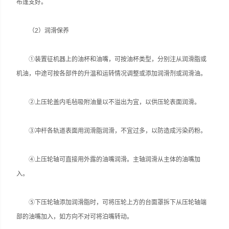
布篷支好。
（2）润滑保养
①装置征机器上的油杯和油嘴，可按油杯类型，分别注从润滑脂或
机油，中途可按各部件的升温和运转情况调整或添加润滑剂或润滑油。
②上压轮盖内毛毡吸附油量以不溢出为宜，以供压轮表面润滑。
③冲杆各轨道表面用润滑脂润滑，不宜过多，以防造成污染药粉。
④上压轮轴可直接用外露的油嘴润滑。主轴润滑从主体的油嘴加
入。
⑤下压轮轴添加润滑脂时，可将压轮上方的台面罩拆下从压轮轴端
部的油嘴加入，如方向不对可将泊嘴转动。