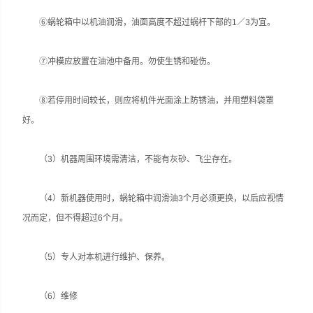
⑥蜗轮箱中以机油润滑，油面高度不超过蜗杆下部的1／3为宜。
⑦冲模应放置在油池中备用。勿使生锈和碰伤。
⑧若停用时间较长，则应将机件光面涂上防锈油，并用塑料袋罩
好。
（3）机器周围环境需清洁，不能有灰砂、飞尘存在。
（4）新机器使用时，蜗轮箱中润滑油3个月必须更换，以后应视情
况而定，但不得超过6个月。
（5）专人对本机进行维护、保养。
（6）维修