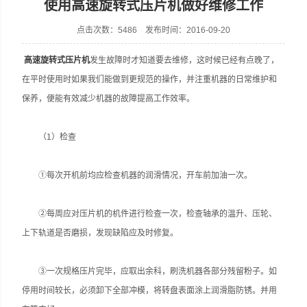
使用高速旋转式压片机做好维修工作
点击次数：5486 发布时间：2016-09-20
高速旋转式压片机
发生故障时才知道要去维修，这时候已经有点晚了，
上海天和制药机械有限公司
在平时使用时如果我们能做到更规范的操作，并注重机器的日常维护和
保养，便能有效减少机器的故障提高工作效率。
（1）检查
①每次开机前均应检查机器的润滑情况，开车前加油一次。
②每周应对压片机的机件进行检查一次，检查轴承的温升、压轮、
上下轨道是否磨损，发现缺陷应及时修复。
③一次规格压片完毕，应取出余科，刷洗机器各部分残留粉子。如
停用时间较长，必须卸下全部冲模，将转盘表面涂上润滑脂防锈。并用