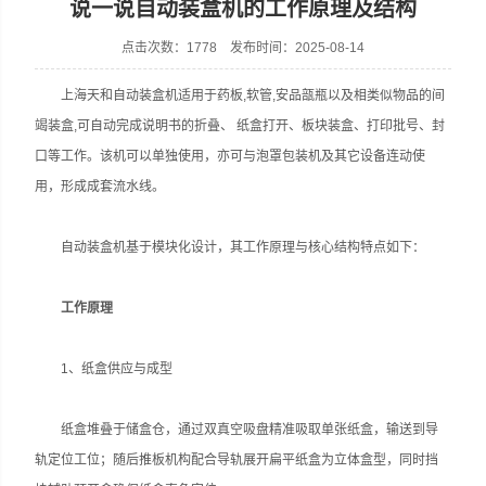
说一说自动装盒机的工作原理及结构
点击次数：1778 发布时间：2025-08-14
上海天和自动装盒机适用于药板,软管,安品瓿瓶以及相类似物品的间
上海天和制药机械有限公司
竭装盒,可自动完成说明书的折叠、 纸盒打开、板块装盒、打印批号、封
口等工作。该机可以单独使用，亦可与泡罩包装机及其它设备连动使
用，形成成套流水线。
自动装盒机基于模块化设计，其工作原理与核心结构特点如下：
工作原理‌
1、纸盒供应与成型‌
纸盒堆叠于储盒仓，通过双真空吸盘精准吸取单张纸盒，输送到导
轨定位工位；随后推板机构配合导轨展开扁平纸盒为立体盒型，同时挡