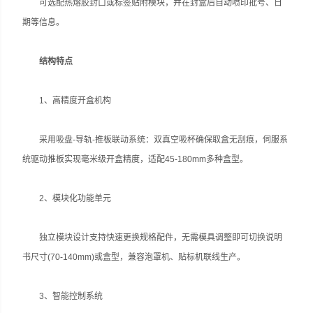
可选配热熔胶封口或标签贴附模块，并在封盒后自动喷印批号、日
期等信息。
结构特点‌
1、高精度开盒机构‌
采用吸盘-导轨-推板联动系统：双真空吸杯确保取盒无刮痕，伺服系
统驱动推板实现毫米级开盒精度，适配45-180mm多种盒型。
2、模块化功能单元‌
独立模块设计支持快速更换规格配件，无需模具调整即可切换说明
书尺寸(70-140mm)或盒型，兼容泡罩机、贴标机联线生产。
3、智能控制系统‌