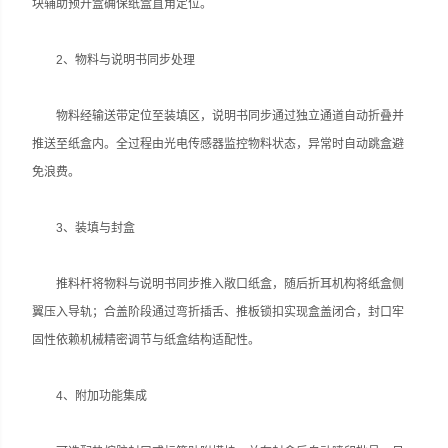
块辅助预开盒确保纸盒直角定位。
2、物料与说明书同步处理‌
物料经输送带定位至装填区，说明书同步通过独立通道自动折叠并
推送至纸盒内。全过程由光电传感器监控物料状态，异常时自动跳盒避
免浪费。
3、装填与封盒‌
推料杆将物料与说明书同步推入敞口纸盒，随后折耳机构将纸盒侧
翼压入导轨；合盖阶段通过弯折插舌、推板锁扣实现盒盖闭合，封口牢
固性依赖机械精密调节与纸盒结构适配性。
4、附加功能集成‌