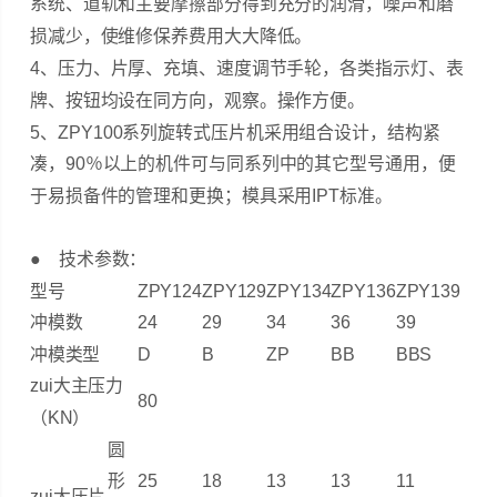
系统、道轨和主要摩擦部分得到充分的润滑，噪声和磨
损减少，使维修保养费用大大降低。
4、压力、片厚、充填、速度调节手轮，各类指示灯、表
牌、按钮均设在同方向，观察。操作方便。
5、ZPY100系列旋转式压片机采用组合设计，结构紧
凑，90％以上的机件可与同系列中的其它型号通用，便
于易损备件的管理和更换；模具采用IPT标准。
●
技术参数：
型号
ZPY124
ZPY129
ZPY134
ZPY136
ZPY139
冲模数
24
29
34
36
39
冲模类型
D
B
ZP
BB
BBS
zui大主压力
80
（KN）
圆
形
25
18
13
13
11
zui大压片