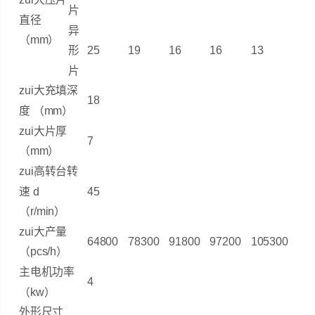
片
直径
异
（mm）
形
25
19
16
16
13
片
zui大充填深
18
度 （mm）
zui大片厚
7
（mm）
zui高转台转
速 d
45
（r/min）
zui大产量
64800
78300
91800
97200
105300
（pcs/h）
主电机功率
4
（kw）
外形尺寸