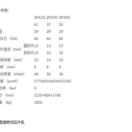
术参数：
ZP41D
ZP37D
ZP35D
41
37
35
型
ZP
ZP
ZP
主压力 （KN）
60
60
60
圆形片
13
13
13
压片直径（mm）
异形片
16
16
16
充填深度 （mm）
15
15
15
片厚 （mm）
6
6
6
转台转速 （r/min）
36
36
36
量 （pcs/h）
177000
160000
151200
功率 （kw）
3
寸 （mm）
1120×950×1700
 （kg）
1850
5D型旋转式压片机