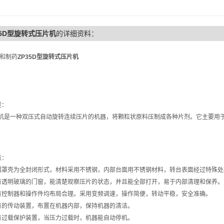
35D型旋转式压片机
的详细资料：
和制药
ZP35D型旋转式压片机
述：
一种双压式自动旋转连续压片的机器，将颗粒状原料压制成各种片剂。它主要用于
点：
围罩壳为全封闭形式，材料采用不锈钢，内部台面用不锈钢材料，转台表面经过特殊处
有透明玻璃的门窗，能清楚观察压片的状态，并且能全部打开，易于内部清理和保养。
有控制器和操作件均布局合理。采用变频调速，操作简便，转动平稳，安全准确。
有的传动装置，布置在机器内部，保持机器的清洁。
有过载保护装置，当压力过载时，机器能自动停机。