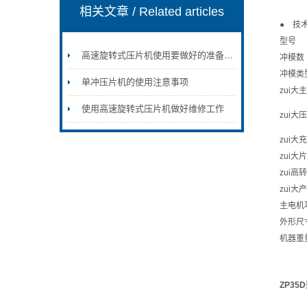
相关文章
/ Related articles
● 技
型号
高速旋转式压片机使用要做好的准备工作
冲模数
冲模类
单冲压片机的使用注意事项
zui大
使用高速旋转式压片机做好维修工作
zui大
zui大
zui大
zui高
zui大产
主电机
外形尺
机器重量
ZP3