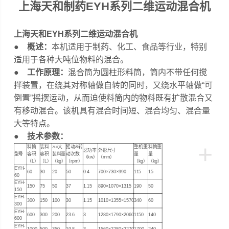
上海天和制药EYH系列二维运动混合机
上海天和EYH系列二维运动混合机
● 概述：
本机适用于制药、化工、食品等行业，特别
适用于各种大吨位物料的混合。
● 工作原理：
混合筒为圆柱形料筒，筒内不带任何搅
拌装置，在绕其对称轴做自转的同时，又绕水平轴做“可
倒置”摇摆运动，从而迫使料筒内的物料既有扩散混合又
有移动混合。该机具有混合时间短、混合均匀、混合量
大等特点。
● 技术参数：
+
料筒
装料
zui大
摇动&转
整机重
料筒重
总功率
外形尺寸
型号
容积
容积
装料量
动次数
量
量
（kw）
（mm）
（L）
（L）
（kg）
（rpm）
（kg）
（kg）
EYH-
60
30
20
50
0.4
700×730×990
115
15
60
EYH-
150
75
50
37
1.15
890×1070×1315
190
50
150
EYH-
300
150
100
30
1.15
1010×1355×1570
340
60
300
EYH-
600
300
200
23.6
3
1280×1790×2060
1150
140
600
EYH-