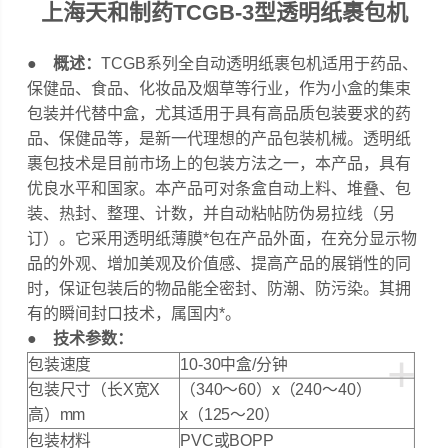
上海天和制药TCGB-3型透明纸裹包机
● 概述：
TCGB系列全自动透明纸裹包机适用于药品、
保健品、食品、化妆品及烟草等行业，作为小盒的集束
包装并代替中盒，尤其适用于具有高品质包装要求的药
品、保健品等，是新一代理想的产品包装机械。透明纸
裹包技术是目前市场上的包装方法之一，本产品，具有
优良水平和国家。本产品可对条盒自动上料、堆叠、包
装、热封、整理、计数，并自动粘帖防伪易拉线（另
订）。它采用透明纸薄膜*包在产品外面，在充分显示物
品的外观、增加美观及价值感、提高产品的展销性的同
时，保证包装后的物品能全密封、防潮、防污染。其拥
有的瞬间封口技术，属国内*。
● 技术参数：
+
包装速度
10-30中盒/分钟
包装尺寸（长X宽X
（340～60）x（240～40）
高）mm
x（125～20）
包装材料
PVC或BOPP