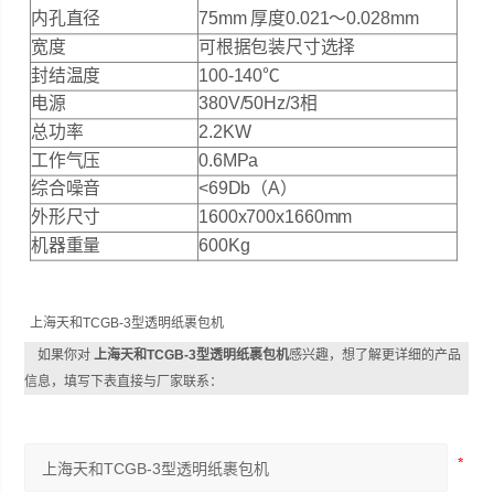
内孔直径
75mm 厚度0.021～0.028mm
宽度
可根据包装尺寸选择
封结温度
100-140℃
电源
380V/50Hz/3相
总功率
2.2KW
工作气压
0.6MPa
综合噪音
<69Db（A）
外形尺寸
1600x700x1660mm
机器重量
600Kg
上海天和TCGB-3型透明纸裹包机
如果你对
上海天和TCGB-3型透明纸裹包机
感兴趣，想了解更详细的产品
信息，填写下表直接与厂家联系：