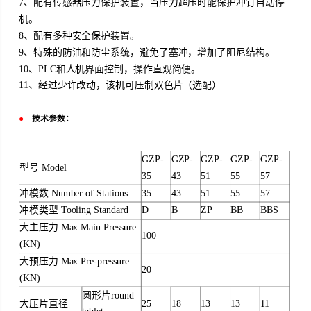
7、配有传感器压力保护装置，当压力超压时能保护冲钉自动停
机。
8、配有多种安全保护装置。
9、特殊的防油和防尘系统，避免了塞冲，增加了阻尼结构。
10、PLC和人机界面控制，操作直观简便。
11、经过少许改动，该机可压制双色片（选配）
●
技术参数：
GZP-
GZP-
GZP-
GZP-
GZP-
型号 Model
35
43
51
55
57
冲模数 Number of Stations
35
43
51
55
57
冲模类型 Tooling Standard
D
B
ZP
BB
BBS
大主压力 Max Main Pressure
100
(KN)
大预压力 Max Pre-pressure
20
(KN)
圆形片round
大压片直径
25
18
13
13
11