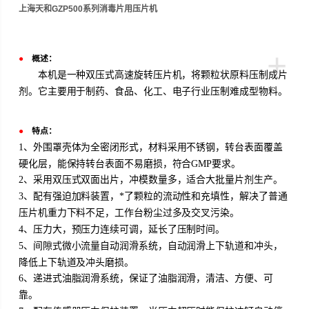
上海天和GZP500系列消毒片用压片机
+
●
概述：
本机是一种双压式高速旋转压片机，将颗粒状原料压制成片
剂。它主要用于制药、食品、化工、电子行业压制难成型物料。
●
特点：
1、外围罩壳体为全密闭形式，材料采用不锈钢，转台表面覆盖
硬化层，能保持转台表面不易磨损，符合GMP要求。
2、采用双压式双面出片，冲模数量多，适合大批量片剂生产。
3、配有强迫加料装置，*了颗粒的流动性和充填性，解决了普通
压片机重力下料不足，工作台粉尘过多及交叉污染。
4、压力大，预压力连续可调，延长了压制时间。
5、间隙式微小流量自动润滑系统，自动润滑上下轨道和冲头，
降低上下轨道及冲头磨损。
6、递进式油脂润滑系统，保证了油脂润滑，清洁、方便、可
靠。