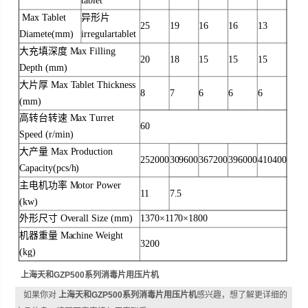
tablet
Max Tablet
异形片
25
19
16
16
13
Diamete(mm)
irregulartablet
大充填深度 Max Filling
20
18
15
15
15
Depth (mm)
大片厚 Max Tablet Thickness
8
7
6
6
6
(mm)
高转台转速 Max Turret
60
Speed (r/min)
大产量 Max Production
252000
309600
367200
396000
410400
Capacity(pcs/h)
主电机功率 Motor Power
11
7.5
(kw)
外形尺寸 Overall Size (mm)
1370×1170×1800
机器重量 Machine Weight
3200
(kg)
上海天和GZP500系列消毒片用压片机
如果你对
上海天和GZP500系列消毒片用压片机
感兴趣，想了解更详细的