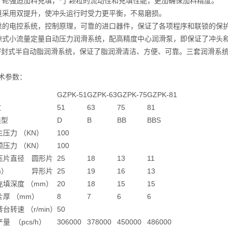
双叶轮强迫加料充填，*了颗粒的流动性和充填性能，更加确保加料精度。
轨道采用双提升，使冲头运行时受力更平衡，不易磨损。
 可靠的电控系统，控制原理，可靠的进口器件，保证了各项程序和联锁的
 间隙式小流量定量自动压力润滑系统，配高精度中心润滑泵，即保证了冲
密封式半自动脂润滑系统，保证了脂润滑清洁、方便、可靠。三套润滑系
术参数：
GZPK-51
GZPK-63
GZPK-75
GZPK-81
数
51
63
75
81
类型
D
B
BB
BBS
大主压力 （KN）
100
大预压力 （KN）
100
大压片直径
圆形片
25
18
13
11
m）
异形片
25
19
16
13
大充填深度 （mm）
20
18
15
15
大片厚 （mm）
8
7
6
6
转台转速 （r/min）
50
产量 （pcs/h）
306000
378000
450000
486000