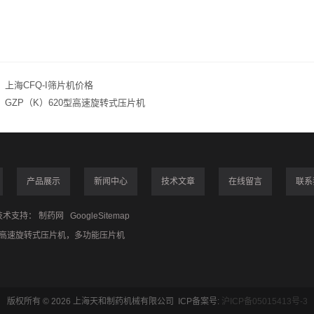
：
上海CFQ-I筛片机价格
：
GZP（K）620型高速旋转式压片机
产品展示
新闻中心
技术文章
在线留言
联系
术支持：
制药网
GoogleSitemap
高速旋转式压片机
，
多功能压片机
版权所有 © 2026 上海天和制药机械有限公司 ICP备案号:
沪ICP备05015413号-3