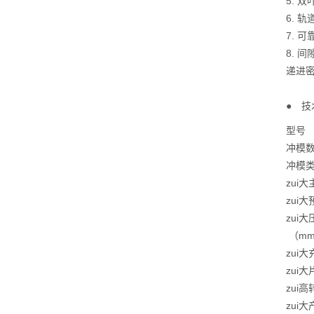
5. 
6. 
7.
8.
递进
● 技
型号
冲模
冲模
zui
zui
zui
（m
zui
zui
zui高
zui大