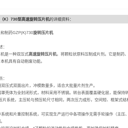
P（K）730型高速旋转压片机
的详细资料：
和制药GZP(K)730
旋转压片机
述：
是一种双压式
高速旋转压片机
，将颗粒状原料压制成片剂。它是制药
。本机具有自动剔废功能。
点：
采用双压式双面出片，冲模数量多，适合大批量片剂生产。
外围罩壳体为全封闭形式，材料采用不锈钢。转台表面覆盖硬化层，能保持
 *的压片系统，主压轮与预压轮尺寸相同，两次压力成形，空间短、框架式
。
 操作系统和片重控制系统，可实现生产运行中各项操作无需手轮操作（主
制。