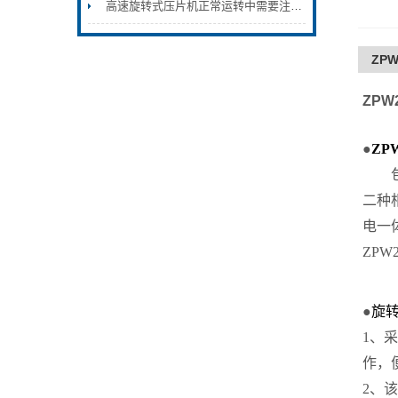
高速旋转式压片机正常运转中需要注意什么
ZP
ZPW
●
ZP
包芯
二种
电一
ZP
●
旋
1、
作，
2、