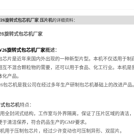
W26旋转式包芯机厂家 压片机
的详细资料：
26
旋转式包芯机厂家
W26
旋转式包芯机厂家
概述：
片是近年来国内外出现的一种新型片型。本机不仅适用于制药
相互不混合颗粒物的需要，还可以用于食品、化工行业。本机是
体化产品。
W26包芯机是我公司在经过多年生产研制包芯机基础上的改进产品
转式包芯机
特点：
采用全封闭式结构，工作室与外界隔离，保证了压片区域的清洁
便于清洁保养，符合药品生产的GMP要求。
该机用于压制包芯片，经过少许变动也可压制异形、双层片。