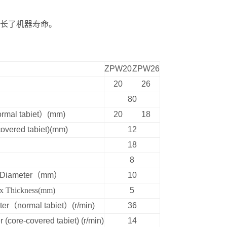
延长了机器寿命。
ZPW20
ZPW26
20
26
80
rmal tabiet
）
(mm)
20
18
covered tabiet)(mm)
12
18
8
Diameter
（
mm
）
10
Thickness(mm)
5
ter
（
normal tabiet
）
(r/min)
36
(core-covered tabiet) (r/min)
14