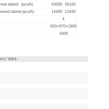
mal tablet
）
(pcs/h)
43000
56160
ered tabiet) (pcs/h)
14400
21840
4
920×970×1900
1600
接与厂家联系：