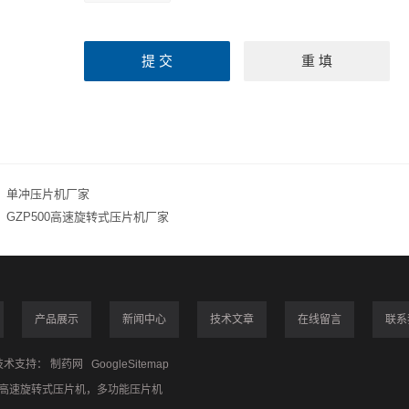
：
单冲压片机厂家
：
GZP500高速旋转式压片机厂家
产品展示
新闻中心
技术文章
在线留言
联系
术支持：
制药网
GoogleSitemap
高速旋转式压片机
，
多功能压片机