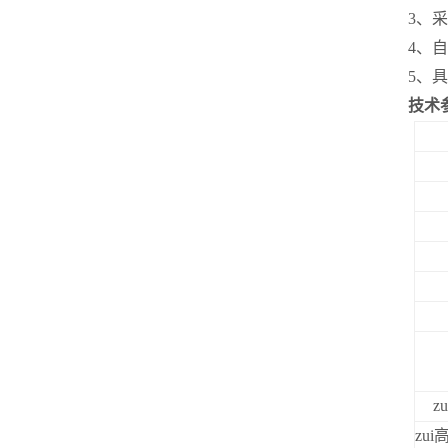
3、
4、
5、
技术
z
zu