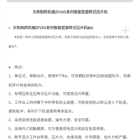
天和制药机械ZP265系列智能型旋转式压片机
+
天和制药机械ZP265系列智能型旋转式压片机
●
概述：
本机是一种中小型智能型旋转式压片机，适用于制药行业药品研发中心、实验室等片剂的小批
量生产。
● 特点：
1、单压式，单面出片。使用IPT冲
，可将颗粒状原料压制成圆形片、双面
模
刻字片和各种异形片。
2、有预压和主压两次压片功能，可提高压片质量。
3、工作台上的冲模下冲杆带有防尘装置，可有效地防止粉尘进入下轨道，
避免粘冲，有利于下轨道使用寿命延长。
4、采用变频无级调速装置，操作方便，安全可靠。
5、采用PLC和触摸屏，可方便直观地显示和设定各类参数。
6、数字显示工作台转速、压片力、充填深度、片剂厚度、出片力和产量。