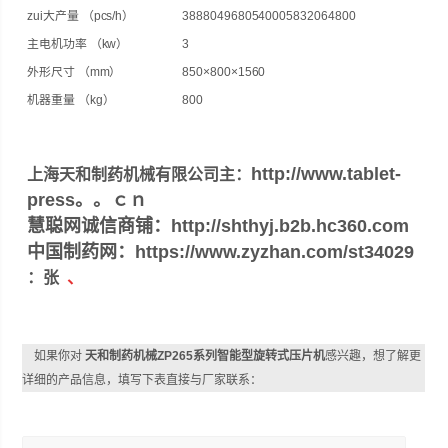
zui大产量 （pcs/h）
38880
49680
54000
58320
64800
主电机功率 （kw）
3
外形尺寸 （mm）
850×800×1560
机器重量 （kg）
800
http://www.tablet-
上海天和制药机械有限公司主：
press。。ｃｎ
慧聪网诚信商铺：http://shthyj.b2b.hc360.com
中国制药网：https://www.zyzhan.com/st34029
：张
、
如果你对
天和制药机械ZP265系列智能型旋转式压片机
感兴趣，想了解更
详细的产品信息，填写下表直接与厂家联系：