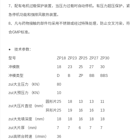
7、配有电机过载保护装置，当压力过载时自动停机。有压力超压保护，紧
急停机功能和强排风散热装置。
8、凡与药物接触的部件均采用不锈钢或经过特殊处理，防止交叉污染，符
合GMP标准。
● 技术参数：
型号
ZP18
ZP23
ZP25
ZP27
ZP30
冲模数
18
23
25
27
30
冲模类型
D
B
ZP
BB
BBS
zui大主压力 （KN）
80
zui大预压力 （KN）
10
圆形片
25
18
13
13
11
zui大压片直径（mm）
异形片
25
19
16
16
13
zui大充填深度 （mm）
18
18
16
18
18
zui大片厚 （mm）
7
7
6
7
7
zui高转台转速 （r/min）
36