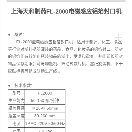
上海天和制药FL-2000电磁感应铝箔封口机
+
● 概述：
FL-2000型电磁感应铝箔封口机，适用于制药、化工、食品
等行业对塑料瓶所灌装的药品、食品、化妆品的铝箔封口。所封
的铝箔能有效防止瓶装物品的溢出、受潮和霉变，并能延长所封
物品保存期限；可与理瓶机、筛动式数片机、塞纸旋盖机、不干
胶贴标机等组成联动生产线.。
● 技术参数：
型号
FL2000
生产能力
50-150 瓶/分钟
瓶盖直径
Φ 16-Φ 60mm
瓶盖高度
30-260 mm
电源
1P AC 220V 50/60 Hz
功率
2.0 KW