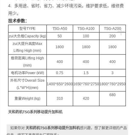
4. 多用途、省时、省力、减少环境污染。维护要求低，维修费
用少。
技术参数：
+
型号TYPE
TSG-A50
TSG-A100
TSG-A200
zui大负载Capacity (kg)
50
100
200
zui大提升高度Max
1800
1800
1800
Lifting High (mm)
载荷距离Lifting High
400
400
400
(mm)
电机功率Power (kW)
0.75
1.5
3
外形尺寸Overall Size
1400*650*2600
1650*760*2750
1800*760*2950
(L*W*H)(mm)
680
重量Weight (kg)
310
420
天和药机TSG系列移动提升加料机
如果你对
天和药机TSG系列移动提升加料机
感兴趣，想了解更详细的产品